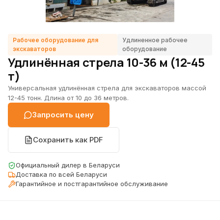
и вибротрамбовки
Контакты
Быстросъёмы и
адаптеры
Рабочее оборудование для
Удлиненное рабочее
+375 44 5-
Тилтротаторы
экскаваторов
оборудование
900-100
Удлинённая стрела 10-36 м (12-45
Прочее
info@sibur-
т)
навесное
Рабочее
renta.com
оборудование
Пн–Пт: 9:00–
Универсальная удлинённая стрела для экскаваторов массой
для
12-45 тонн. Длина от 10 до 36 метров.
18:00, Сб–Вс:
экскаваторов
выходной
Все категории
Запросить цену
Сохранить как PDF
Оставить
заявку
Официальный дилер в Беларуси
Доставка по всей Беларуси
Гарантийное и постгарантийное обслуживание