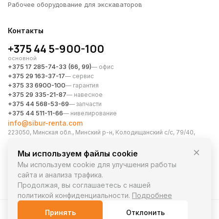
Рабочее оборудование для экскаваторов
Контакты
+375 44 5-900-100
основной
+375 17 285-74-33 (66, 99)
— офис
+375 29 163-37-17
— сервис
+375 33 6900-100
— гарантия
+375 29 335-21-87
— навесное
+375 44 568-53-69
— запчасти
+375 44 511-11-66
— нивелирование
info@sibur-renta.com
223050, Минская обл., Минский р-н, Колодищанский с/с, 79/40,
район аг. Колодищи, офис 28
Мессенджеры
Мы используем файлы cookie
Мы используем cookie для улучшения работы
сайта и анализа трафика.
Продолжая, вы соглашаетесь с нашей
политикой конфиденциальности.
Подробнее
© 2026 СИБУР-РЕНТА. Все права защищены.
Принять
Отклонить