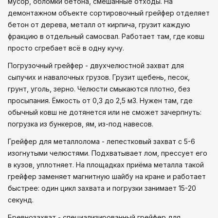
мусор, обломки бетона, смешанные отходы. На
демонтажном объекте сортировочный грейфер отделяет
бетон от дерева, металл от кирпича, грузит каждую
фракцию в отдельный самосвал. Работает там, где ковш
просто сгребает всё в одну кучу.
Погрузочный грейфер - двухчелюстной захват для
сыпучих и навалочных грузов. Грузит щебень, песок,
грунт, уголь, зерно. Челюсти смыкаются плотно, без
просыпания. Ёмкость от 0,3 до 2,5 м3. Нужен там, где
обычный ковш не дотянется или не сможет зачерпнуть:
погрузка из бункеров, ям, из-под навесов.
Грейфер для металлолома - лепестковый захват с 5-6
изогнутыми челюстями. Подхватывает лом, прессует его
в кузов, уплотняет. На площадках приёма металла такой
грейфер заменяет магнитную шайбу на кране и работает
быстрее: один цикл захвата и погрузки занимает 15-20
секунд.
Бревнозахват - специализированный грейфер для