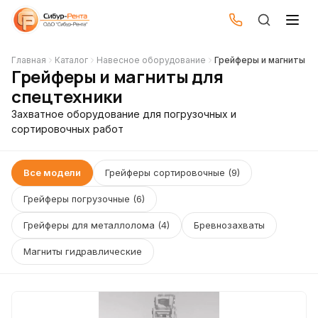
Меню
Меню
Главная
Каталог
Навесное оборудование
Грейферы и магниты
Грейферы и магниты для
Навесное
Системы
спецтехники
Техника
оборудование
центральной
Захватное оборудование для погрузочных и
Навесное
сортировочных работ
смазки
Гидромолоты
Для дорожно-
оборудование
строительной
Гидробуры и
3D системы
Все модели
Грейферы сортировочные (9)
техники
вращатели
Для автомобильной
Системы
техники
Грейферы погрузочные (6)
Ковши
центральной
Для
смазки
сельскохозяйственной
Грейферы для металлолома (4)
Бревнозахваты
Гидроножницы
техники
Запчасти
Для станков и
Магниты гидравлические
Дробильные
оборудования
Ремонт и
ковши
сервис
Грейферы и
магниты
О компании
Вибропогружатели