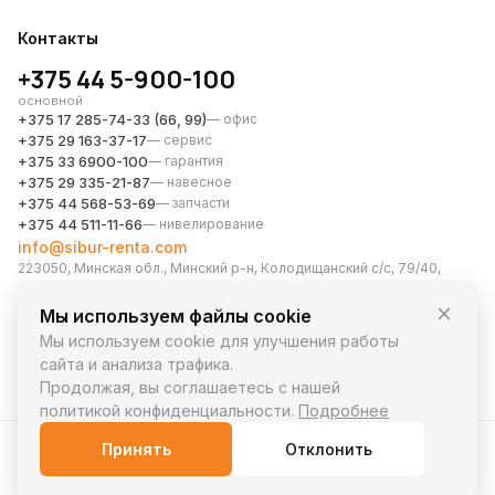
Контакты
+375 44 5-900-100
основной
+375 17 285-74-33 (66, 99)
— офис
+375 29 163-37-17
— сервис
+375 33 6900-100
— гарантия
+375 29 335-21-87
— навесное
+375 44 568-53-69
— запчасти
+375 44 511-11-66
— нивелирование
info@sibur-renta.com
223050, Минская обл., Минский р-н, Колодищанский с/с, 79/40,
район аг. Колодищи, офис 28
Мессенджеры
Мы используем файлы cookie
Мы используем cookie для улучшения работы
сайта и анализа трафика.
Продолжая, вы соглашаетесь с нашей
политикой конфиденциальности.
Подробнее
© 2026 СИБУР-РЕНТА. Все права защищены.
Принять
Отклонить
Политика конфиденциальности
Политика cookie
Разработка сайта —
KKarmanov.ru