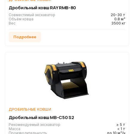
Дробильный ковш RAY RMB-80
Совместимый экскаватор
20-30 т
Объём ковша
0.8 м³
Вес
3500 кг
Подробнее
ДРОБИЛЬНЫЕ КОВШИ
Дробильный ковш MB-C50 S2
Рекомендуемый экскаватор
≥ 5 т
Масса
< 1 т
Производительность
до 10 м³/ч