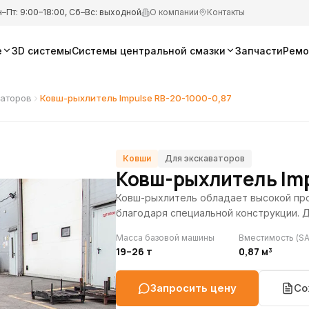
–Пт: 9:00–18:00, Сб–Вс: выходной
О компании
Контакты
е
3D системы
Системы центральной смазки
Запчасти
Ремо
ваторов
Ковш-рыхлитель Impulse RB-20-1000-0,87
Ковши
Для экскаваторов
Ковш-рыхлитель Imp
Ковш-рыхлитель обладает высокой пр
благодаря специальной конструкции. Д
Масса базовой машины
Вместимость (SA
19–26 т
0,87 м³
Запросить цену
Со