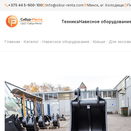
+375 44 5-900-100
info@sibur-renta.com
Минск, аг. Колодищи
Пн
Техника
Навесное оборудовани
Главная
Каталог
Навесное оборудование
Ковши
Для экска