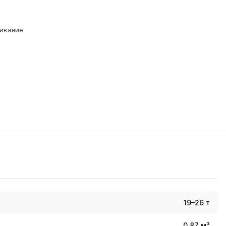
живание
19–26 т
0,87 м³