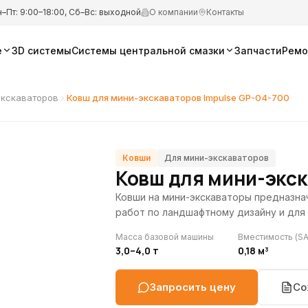
–Пт: 9:00–18:00, Сб–Вс: выходной
О компании
Контакты
е
3D системы
Системы центральной смазки
Запчасти
Ремо
экскаваторов
Ковш для мини-экскаваторов Impulse GP-04-700
Ковши
Для мини-экскаваторов
Ковш для мини-экск
Ковши на мини-экскаваторы предназна
работ по ландшафтному дизайну и для 
Масса базовой машины
Вместимость (SA
3,0–4,0 т
0,18 м³
Запросить цену
Со