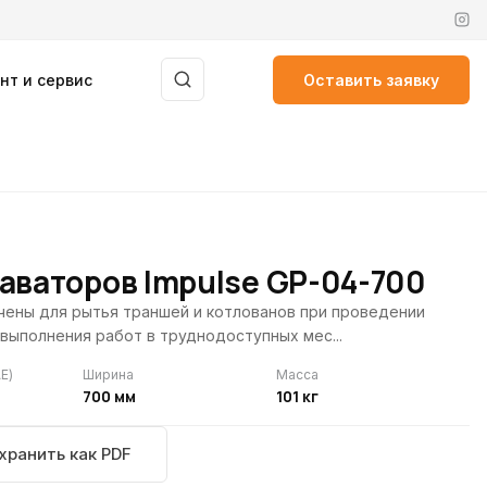
нт и сервис
Оставить заявку
аваторов Impulse GP-04-700
чены для рытья траншей и котлованов при проведении
выполнения работ в труднодоступных мес...
E)
Ширина
Масса
700 мм
101 кг
хранить как PDF