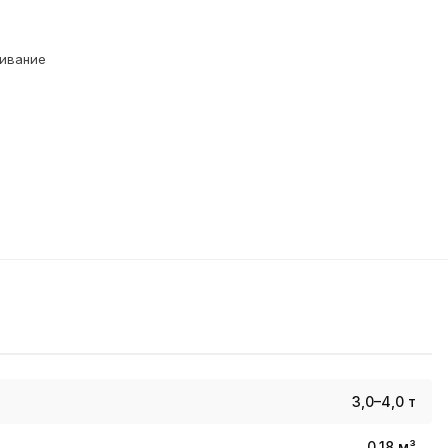
живание
3,0–4,0 т
0,18 м³