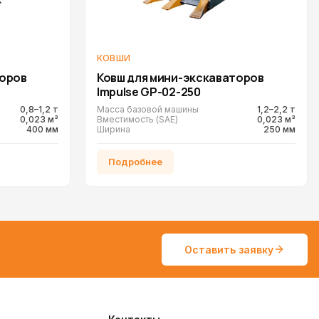
КОВШИ
торов
Ковш для мини-экскаваторов
Impulse GP-02-250
0,8–1,2 т
Масса базовой машины
1,2–2,2 т
0,023 м³
Вместимость (SAE)
0,023 м³
400 мм
Ширина
250 мм
Подробнее
Оставить заявку