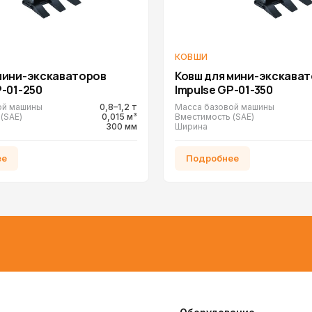
КОВШИ
мини-экскаваторов
Ковш для мини-экскава
P-01-250
Impulse GP-01-350
ой машины
0,8–1,2 т
Масса базовой машины
(SAE)
0,015 м³
Вместимость (SAE)
300 мм
Ширина
ее
Подробнее