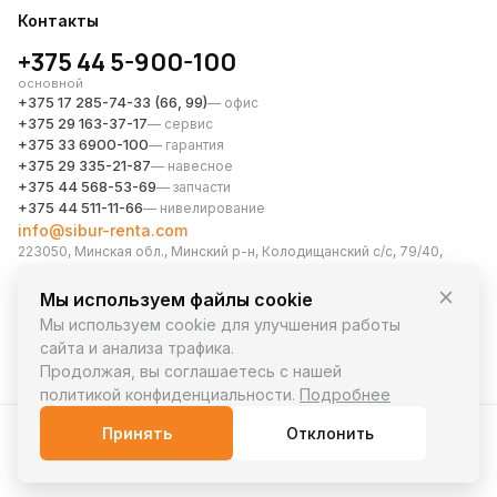
Контакты
+375 44 5-900-100
основной
+375 17 285-74-33 (66, 99)
— офис
+375 29 163-37-17
— сервис
+375 33 6900-100
— гарантия
+375 29 335-21-87
— навесное
+375 44 568-53-69
— запчасти
+375 44 511-11-66
— нивелирование
info@sibur-renta.com
223050, Минская обл., Минский р-н, Колодищанский с/с, 79/40,
район аг. Колодищи, офис 28
Мессенджеры
Мы используем файлы cookie
Мы используем cookie для улучшения работы
сайта и анализа трафика.
Продолжая, вы соглашаетесь с нашей
политикой конфиденциальности.
Подробнее
© 2026 СИБУР-РЕНТА. Все права защищены.
Принять
Отклонить
Политика конфиденциальности
Политика cookie
Разработка сайта —
KKarmanov.ru