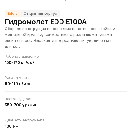
и вибротрамбовки
Контакты
Быстросъёмы и
Eddie
Открытый корпус
адаптеры
Гидромолот EDDIE100A
+375 44 5-
Тилтротаторы
Сборная конструкция из основных пластин кронштейна и
900-100
монтажной крышки, совместима с различными типами
Прочее
info@sibur-
экскаваторов. Высокая универсальность, увеличенная
навесное
Рабочее
длина,...
renta.com
оборудование
Пн–Пт: 9:00–
Рабочее давление
для
18:00, Сб–Вс:
150-170 кг/см²
экскаваторов
выходной
Все категории
Расход масла
80-110 л/мин
Оставить
заявку
Частота ударов
350-700 уд/мин
Диаметр инструмента
100 мм