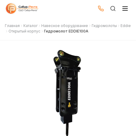
Меню
Меню
Главная
Каталог
Навесное оборудование
Гидромолоты
Eddie
Открытый корпус
Гидромолот EDDIE100A
Навесное
Системы
Техника
оборудование
центральной
Навесное
смазки
Гидромолоты
Для дорожно-
оборудование
строительной
Гидробуры и
3D системы
техники
вращатели
Для автомобильной
Системы
техники
Ковши
центральной
Для
смазки
сельскохозяйственной
Гидроножницы
техники
Запчасти
Для станков и
Дробильные
оборудования
Ремонт и
ковши
сервис
Грейферы и
магниты
О компании
Вибропогружатели